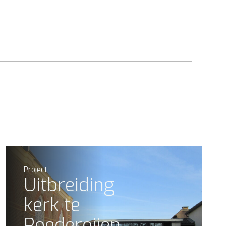
Project
Uitbreiding
kerk te
Poederoijen