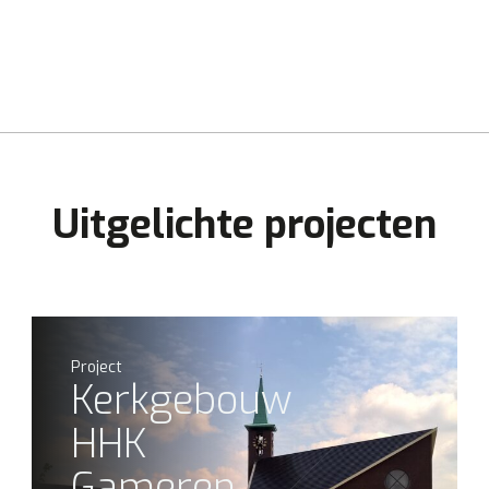
Uitgelichte projecten
Project
Kerkgebouw
HHK
Gameren