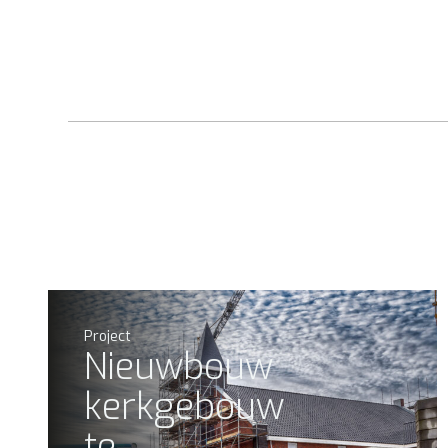
Project
Nieuwbouw
kerkgebouw
te