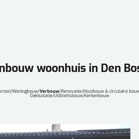
nbouw woonhuis in Den Bo
ecten
/
Woningbouw
/
Verbouw
/
Renovatie
/
Houtbouw & circulaire bou
Dakisolatie
/
Utiliteitsbouw
/
Kerkenbouw