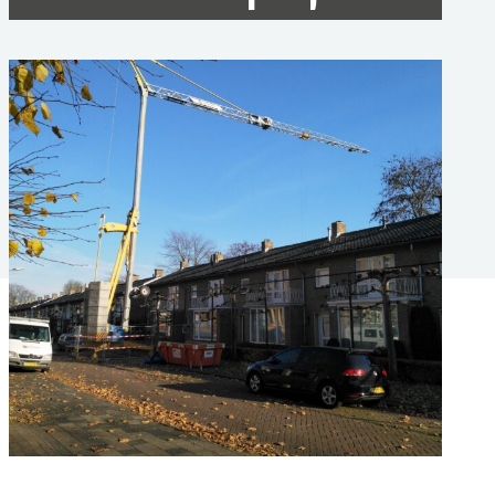
Aanbouw achter de woning gerealiseerd. De
uitdaging was de doorbraak over de gehele lengte
van de achtergevel.