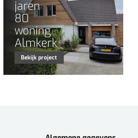
jaren
80
woning
Almkerk
Bekijk project
Algemene gegevens