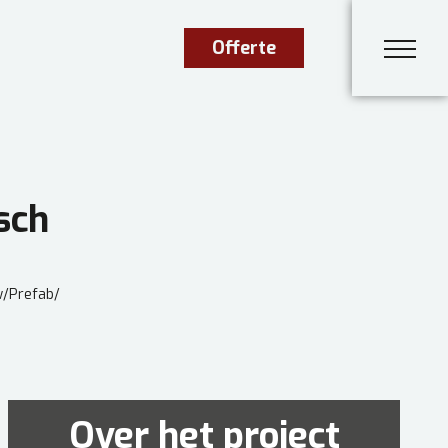
Offerte
sch
w
/
Prefab
/
Over het project