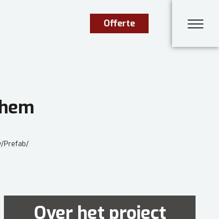
Offerte
chem
w
/
Prefab
/
Over het project