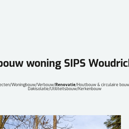
bouw woning SIPS Woudri
jecten
/
Woningbouw
/
Verbouw
/
Renovatie
/
Houtbouw & circulaire bou
Dakisolatie
/
Utiliteitsbouw
/
Kerkenbouw