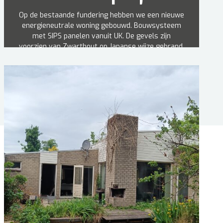
Op de bestaande fundering hebben we een nieuwe
energieneutrale woning gebouwd. Bouwsysteem
met SIPS panelen vanuit UK. De gevels zijn
voorzien van Zwarthout op Japanse wijze gebrand.
Prachtig project om te maken met een vernieuwd
bouwsysteem.