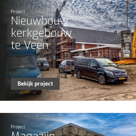
Project
Nieuwbouw
kerkgebouw
te Veen
Bekijk project
Project