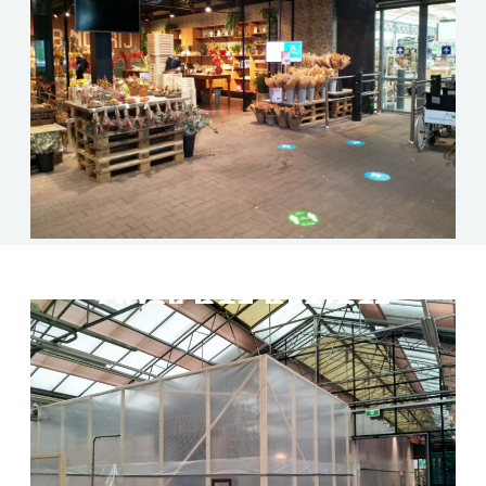
Over het project
Entree verbouwing Intratuin IJsselstein. Er is een
deel klinkerbestrating verwijderd en daarvoor in de
plaats is een monolitsch afgewerkte betonvloer
gekomen. Deze is onderheid met stalen buispalen.
Wij hebben de wanden, koven en plafonds
gemaakt. Afscherming met de bloemshop en