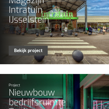
Magazijn
Intratuin
IJsselstein
Bekijk project
Project
Nieuwbouw
bedrijfsruimte