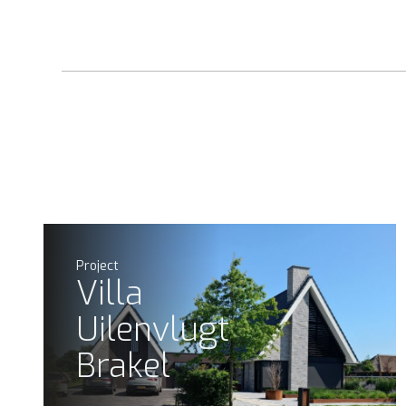
Project
Villa
Uilenvlugt
Brakel