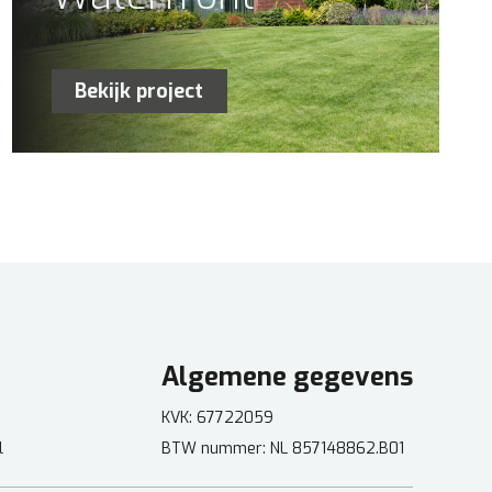
Bekijk project
Algemene gegevens
KVK: 67722059
l
BTW nummer: NL 857148862.B01