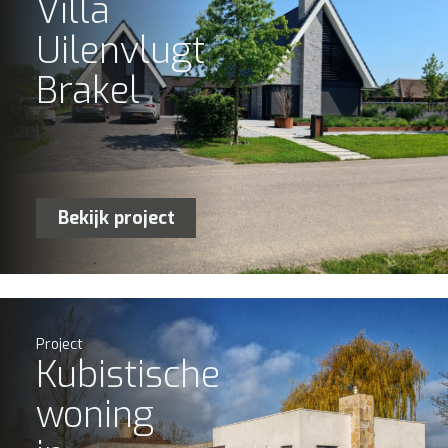
Villa
Uilenvlugt
Brakel
Bekijk project
Project
Kubistische
woning