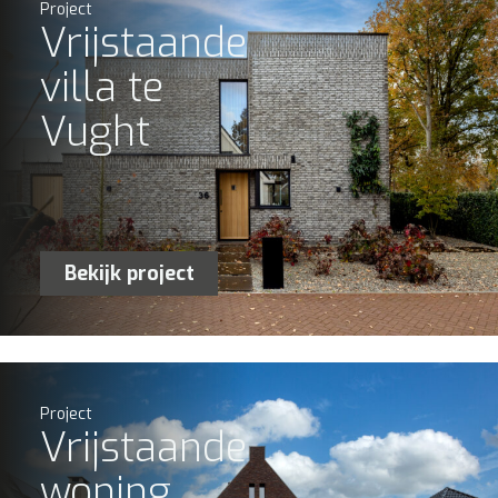
Project
Vrijstaande
villa te
Vught
Bekijk project
Project
Vrijstaande
woning