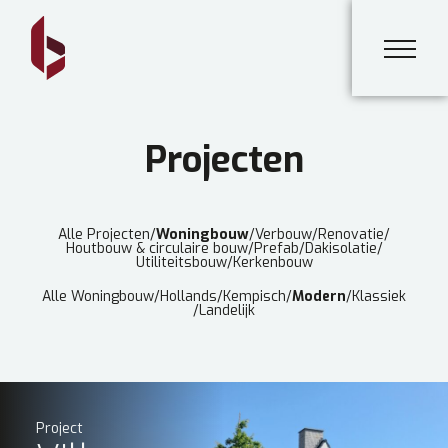
Projecten
Alle Projecten
/
Woningbouw
/
Verbouw
/
Renovatie
/
Houtbouw & circulaire bouw
/
Prefab
/
Dakisolatie
/
Utiliteitsbouw
/
Kerkenbouw
Alle Woningbouw
/
Hollands
/
Kempisch
/
Modern
/
Klassiek
/
Landelijk
Project