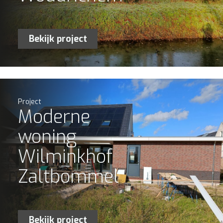
Bekijk project
Project
Moderne
woning
Wilminkhof
Zaltbommel
Bekijk project