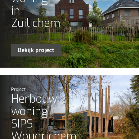
in
Zuilichem
Bekijk project
Project
Herbouw
woning
SIPS
Woudrichem