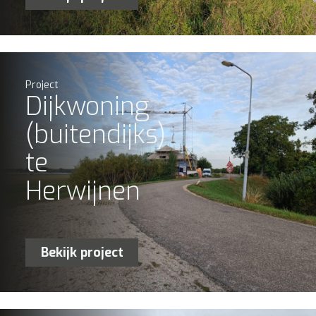
Project
Dijkwoning
(buitendijks)
te
Herwijnen
Bekijk project