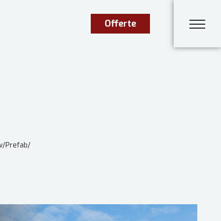
Offerte
w
/
Prefab
/