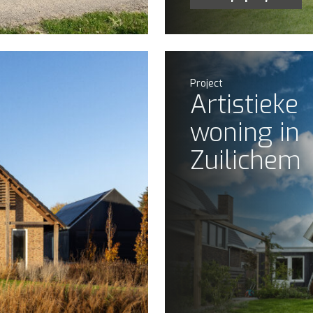
Project
Artistieke
woning in
Zuilichem