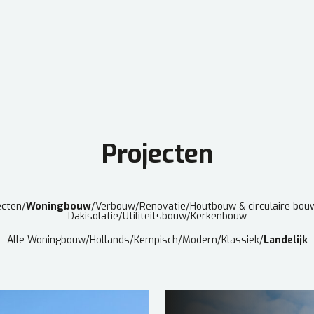
Projecten
ecten
/
Woningbouw
/
Verbouw
/
Renovatie
/
Houtbouw & circulaire bou
Dakisolatie
/
Utiliteitsbouw
/
Kerkenbouw
Alle Woningbouw
/
Hollands
/
Kempisch
/
Modern
/
Klassiek
/
Landelijk